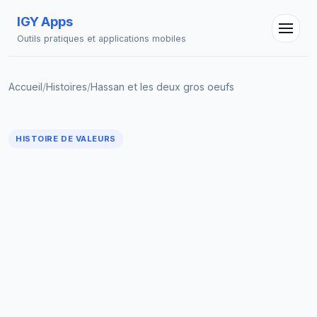
IGY Apps
Outils pratiques et applications mobiles
Accueil
/
Histoires
/
Hassan et les deux gros oeufs
HISTOIRE DE VALEURS
Assistant IGY
En ligne — Posez vos questions