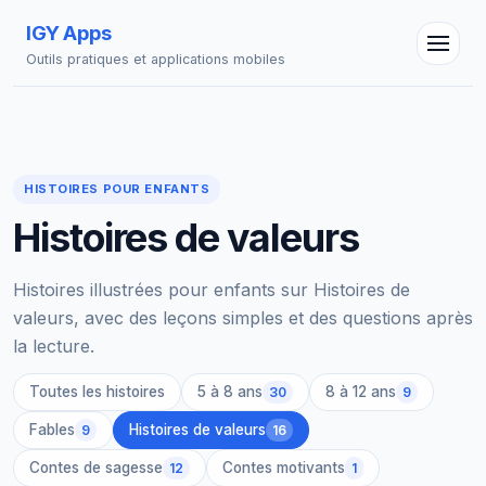
IGY Apps
Outils pratiques et applications mobiles
HISTOIRES POUR ENFANTS
Histoires de valeurs
Assistant IGY
En ligne — Posez vos questions
Histoires illustrées pour enfants sur Histoires de
valeurs, avec des leçons simples et des questions après
la lecture.
Toutes les histoires
5 à 8 ans
8 à 12 ans
30
9
Fables
Histoires de valeurs
9
16
Contes de sagesse
Contes motivants
12
1