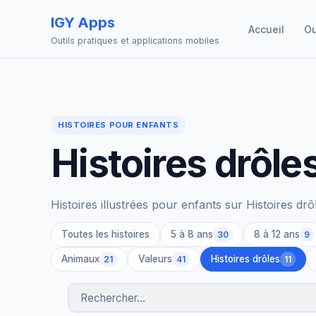
IGY Apps
Accueil
Ou
Outils pratiques et applications mobiles
HISTOIRES POUR ENFANTS
Histoires drôle
Histoires illustrées pour enfants sur Histoires dr
Toutes les histoires
5 à 8 ans
8 à 12 ans
30
9
Animaux
Valeurs
Histoires drôles
21
41
11
Rechercher des histoires