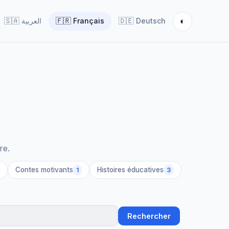
◐
🇸🇦
العربية
🇫🇷
Français
🇩🇪
Deutsch
re.
Contes motivants
Histoires éducatives
1
3
Rechercher