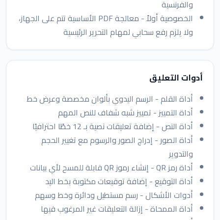
والفرنسية
الخصوصية أولاً - معالجة PDF الأساسية تتم على الجهاز،
ولا يلزم رفع سحابي لمهام التحرير الرئيسية
أدوات التعليق
أداة القلم - الرسم اليدوي بألوان مخصصة وعرض خط
أداة التمييز - تمييز شبه شفاف للنص المهم
أداة النص - إضافة تعليقات نصية بـ 12 خطًا احترافيًا
أداة الصور - إدراج الصور والرسوم مع تغيير الحجم
والتدوير
أداة رمز QR - إنشاء رموز QR قابلة للمسح لأي بيانات
أداة التوقيع - إضافة توقيعات مكتوبة بخط اليد
أدوات الأشكال - رسم مستطيل ودائرة وخط وسهم
أداة الممحاة - إزالة التعليقات غير المرغوب فيها