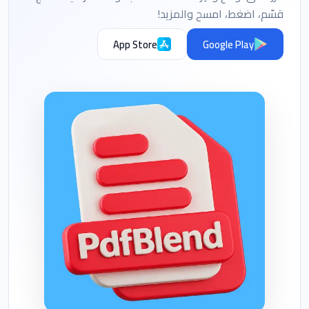
قسّم، اضغط، امسح والمزيد!
App Store
Google Play