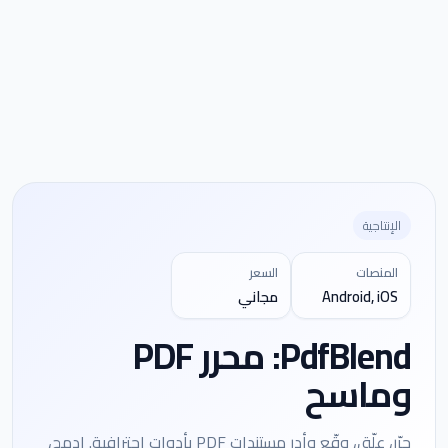
الإنتاجية
المنصات
السعر
Android, iOS
مجاني
PdfBlend: محرر PDF
وماسح
حرّر، علّق، وقّع وأدِر مستندات PDF بأدوات احترافية. ادمج،