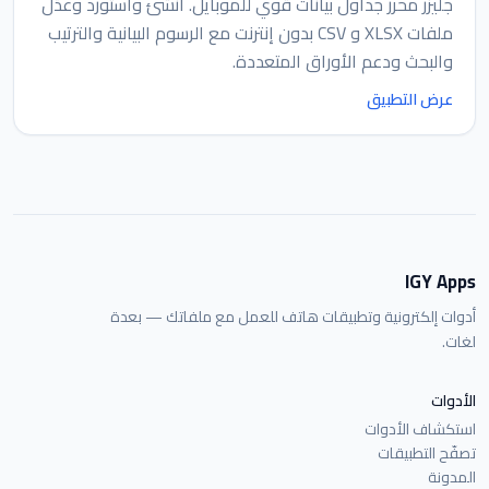
جليزر محرر جداول بيانات قوي للموبايل. أنشئ واستورد وعدّل
ملفات XLSX و CSV بدون إنترنت مع الرسوم البيانية والترتيب
والبحث ودعم الأوراق المتعددة.
عرض التطبيق
IGY Apps
أدوات إلكترونية وتطبيقات هاتف للعمل مع ملفاتك — بعدة
لغات.
الأدوات
استكشاف الأدوات
تصفّح التطبيقات
المدونة