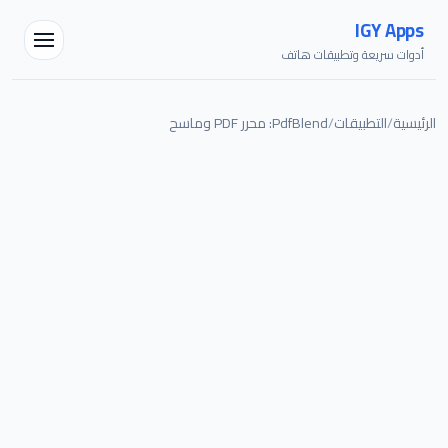
IGY Apps
أدوات سريعة وتطبيقات هاتف
الرئيسية
/
التطبيقات
/
PdfBlend: محرر PDF وماسح
مساعد IGY
متصل — اسألني أي شيء