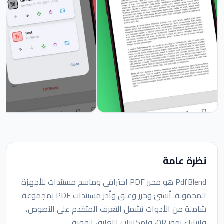
نظرة عامة
PdfBlend هو محرر PDF احترافي وماسح مستندات للأجهزة
المحمولة. أنشئ وحرر وعلق وأدر مستندات PDF بمجموعة
شاملة من الأدوات تشمل التعرف المتقدم على النصوص،
وإنشاء رموز QR، وإمكانيات التعليق القوية.