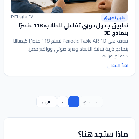
٢٧ مايو ٢٠٢٦
دليل تطبيق
تطبيق جدول دوري تفاعلي للطلاب: 118 عنصرًا
بنماذج 3D
تعرف على Periodic Table AR 4D لتعلم 118 عنصرًا كيميائيًا
بنماذج ذرية ثلاثية الأبعاد وسرد صوتي وواقع معزز.
5 دقائق قراءة
اقرأ المقال
2
1
← السابق
التالي →
ماذا ستجد هنا؟