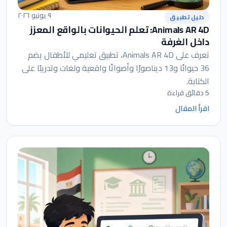
٩ يونيو ٢٠٢٦
دليل تطبيق
Animals AR 4D: تعلم الحيوانات بالواقع المعزز
داخل الغرفة
تعرف على Animals AR 4D، تطبيق تعليمي للأطفال يضم
36 حيوانًا و13 ديناصورًا وأصواتًا واقعية ولغات وتدريبًا على
الكتابة.
5 دقائق قراءة
اقرأ المقال