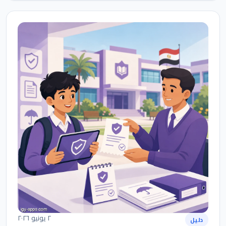
٢ يونيو ٢٠٢٦
دليل