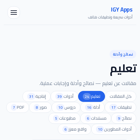
IGY Apps
أدوات سريعة وتطبيقات هاتف
نصائح وأدلة
تعليم
مساعد IGY
مقالات عن تعليم — نصائح وأدلة وإجابات عملية.
متصل — اسألني أي شيء
كل المقالات
تعليم
أدوات
إنتاجية
31
39
24
تطبيقات
أدلة
دروس
صور
PDF
7
8
10
16
17
نصائح
مستندات
مطبوعات
5
6
9
أدوات المطورين
واقع معزز
6
10