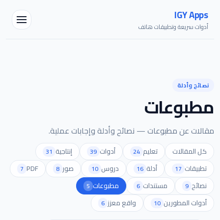
IGY Apps
أدوات سريعة وتطبيقات هاتف
مساعد IGY
نصائح وأدلة
متصل — اسألني أي شيء
مطبوعات
مقالات عن مطبوعات — نصائح وأدلة وإجابات عملية.
كل المقالات
تعليم
أدوات
إنتاجية
31
39
24
تطبيقات
أدلة
دروس
صور
PDF
7
8
10
16
17
نصائح
مستندات
مطبوعات
5
6
9
أدوات المطورين
واقع معزز
6
10