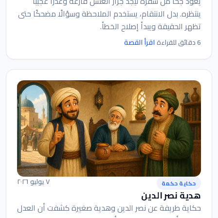
يعود جحا من سفره ليجد جرار العسل فارغة وعذرًا عجيبًا
ينتظره. بدل الانتقام، يستخدم الملاحظة وسؤالًا مضحكًا حتى
تظهر الحقيقة ويبدأ إصلاح الخطأ.
اقرأ القصة
6 دقائق للقراءة
٧ يوليو ٢٠٢٦
حكاية حكمة
هدية نصر الدين
حكاية طريفة عن نصر الدين وهدية صغيرة كشفت أن العدل