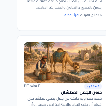
لكنه يكتشف أن الذكاء يصبح حكمة حقيقية عندما
يقترن بالصدق والتعاون والمشاركة العادلة.
اقرأ القصة
6 دقائق للقراءة
١٦ يوليو ٢٠٢٦
قصة قيم
حسن الجمل العطشان
قصة صحراوية دافئة عن جمل يخفي عطشه حتى
يتعلم أن طلب الماء والاستراحة ليس ضعفا، وأن