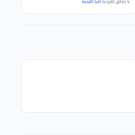
اقرأ القصة
4 دقائق للقراءة
مساعد IGY
متصل — اسألني أي شيء