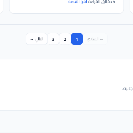
اقرأ القصة
4 دقائق للقراءة
← السابق
1
2
3
التالي →
انية.