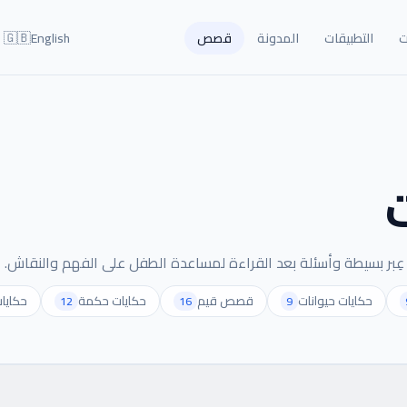
🇬🇧
ت
التطبيقات
المدونة
قصص
English
حكايات حيوانات
قصص قيم
حكايات حكمة
حكايا
12
16
9