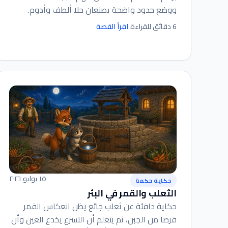
ووضع حدود واضحة يصنعان حلا ألطف وأدوم.
اقرأ القصة
6 دقائق للقراءة
١٥ يوليو ٢٠٢٦
حكاية حكمة
الثعلب والقمر في البئر
حكاية دافئة عن ثعلب جائع يظن انعكاس القمر
قرصا من الجبن، ثم يتعلم أن التسرع يخدع العين وأن