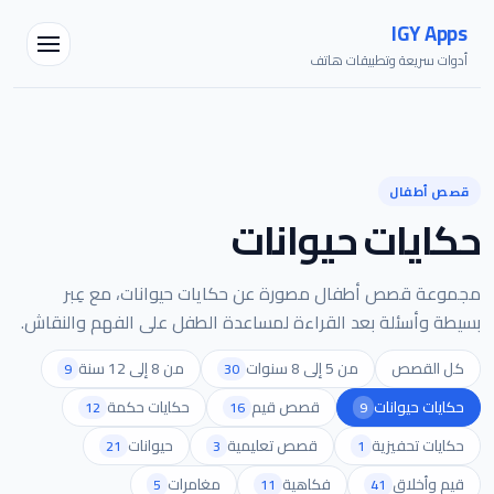
IGY Apps
أدوات سريعة وتطبيقات هاتف
مساعد IGY
قصص أطفال
متصل — اسألني أي شيء
حكايات حيوانات
مجموعة قصص أطفال مصورة عن حكايات حيوانات، مع عِبر
بسيطة وأسئلة بعد القراءة لمساعدة الطفل على الفهم والنقاش.
كل القصص
من 5 إلى 8 سنوات
من 8 إلى 12 سنة
9
30
حكايات حيوانات
قصص قيم
حكايات حكمة
12
16
9
حكايات تحفيزية
قصص تعليمية
حيوانات
21
3
1
قيم وأخلاق
فكاهية
مغامرات
5
11
41