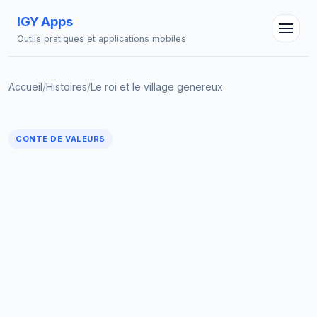
IGY Apps
Outils pratiques et applications mobiles
Accueil
/
Histoires
/
Le roi et le village genereux
CONTE DE VALEURS
Assistant IGY
En ligne — Posez vos questions