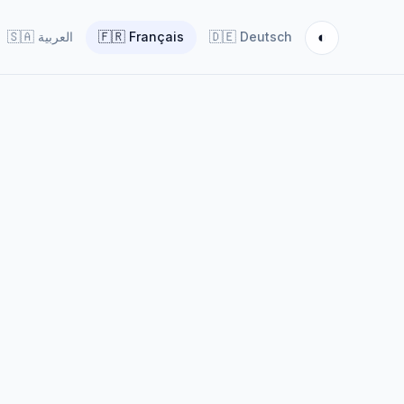
◐
🇸🇦
العربية
🇫🇷
Français
🇩🇪
Deutsch